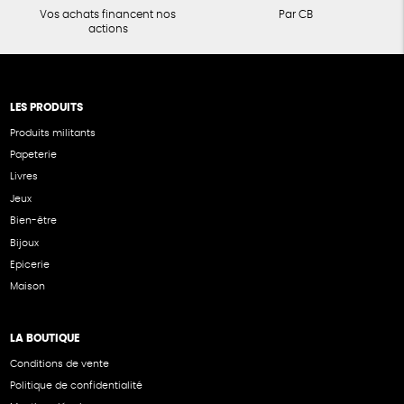
Vos achats financent nos
Par CB
actions
LES PRODUITS
Produits militants
Papeterie
Livres
Jeux
Bien-être
Bijoux
Epicerie
Maison
LA BOUTIQUE
Conditions de vente
Politique de confidentialité