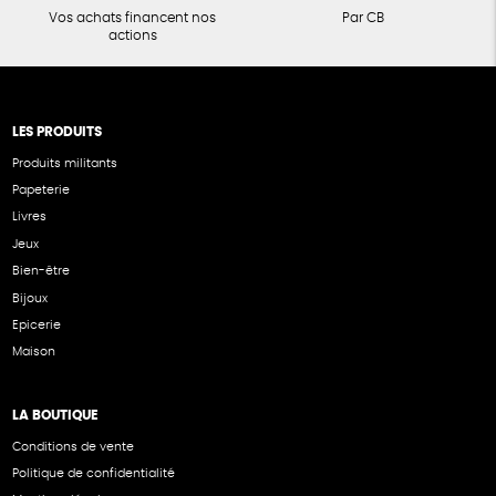
Vos achats financent nos
Par CB
actions
LES PRODUITS
Produits militants
Papeterie
Livres
Jeux
Bien-être
Bijoux
Epicerie
Maison
LA BOUTIQUE
Conditions de vente
Politique de confidentialité