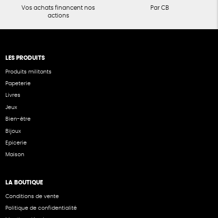
Vos achats financent nos
Par CB
actions
LES PRODUITS
Produits militants
Papeterie
Livres
Jeux
Bien-être
Bijoux
Epicerie
Maison
LA BOUTIQUE
Conditions de vente
Politique de confidentialité