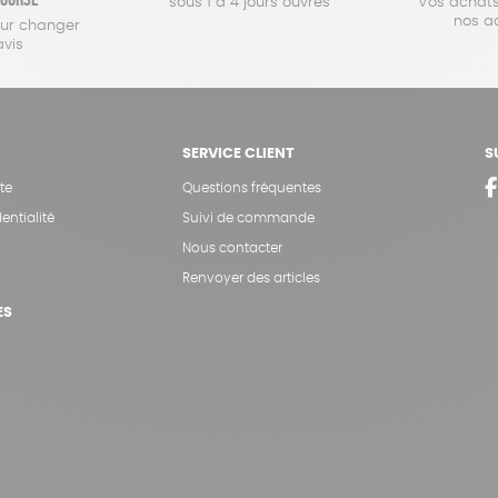
sous 1 à 4 jours ouvrés
Vos achats
nos a
our changer
avis
SERVICE CLIENT
S
te
Questions fréquentes
entialité
Suivi de commande
Nous contacter
Renvoyer des articles
ES