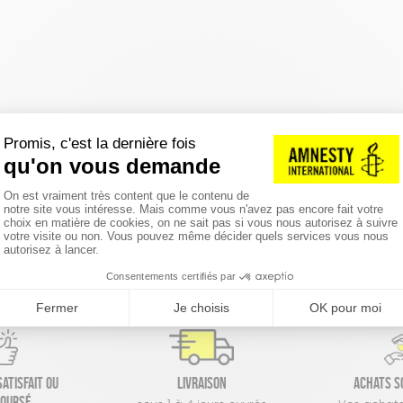
réinitialiser les filtres
atisfait ou
Livraison
Achats s
oursé