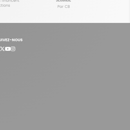
 financent
ctions
Par CB
UIVEZ-NOUS