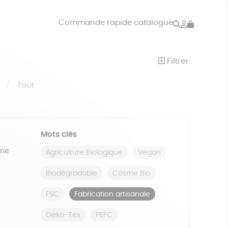
Rechercher
Mon
Commande rapide catalogue
compte
VRES
JEUX
Filtrer
ISON
DONS
S
Tout
Mots clés
ine
Agriculture Biologique
Vegan
Biodégradable
Cosme Bio
FSC
Fabrication artisanale
Oeko-Tex
PEFC