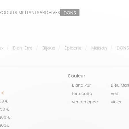
RODUITS MILITANTS
ARCHIVES
DONS
ORT
PAPETERIE
LI
OUX
ÉPICERIE
MA
ux
Bien-Être
Bijoux
Épicerie
Maison
DON
Couleur
Blanc Pur
Bleu Mar
0 €
terracotta
vert
100 €
vert amande
violet
150 €
 200 €
 200€