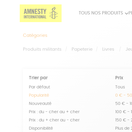
TOUS NOS PRODUITS
P
PRODUITS MILITANTS
SP
Catégories
BIEN-ÊTRE
BIJ
Produits militants
Papeterie
Livres
Je
Trier par
Prix
Par défaut
Tous
Popularité
0 € - 5
Nouveauté
50 € - 
Prix : du - cher au + cher
100 € - 
Prix : du + cher au - cher
150 € -
Disponibilité
Plus de