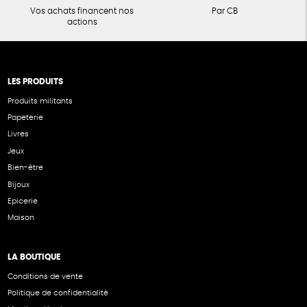
Vos achats financent nos
Par CB
actions
LES PRODUITS
Produits militants
Papeterie
Livres
Jeux
Bien-être
Bijoux
Epicerie
Maison
LA BOUTIQUE
Conditions de vente
Politique de confidentialité