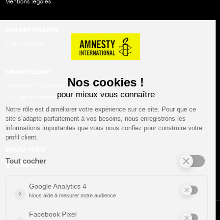
Mentions légales
NOS PARTENAIRES
Cartes éthiKdo
SERVICE CLIENT
Questions fréquentes
Suivi de commande
Nous contacter
Renvoyer des articles
SUIVEZ-NOUS