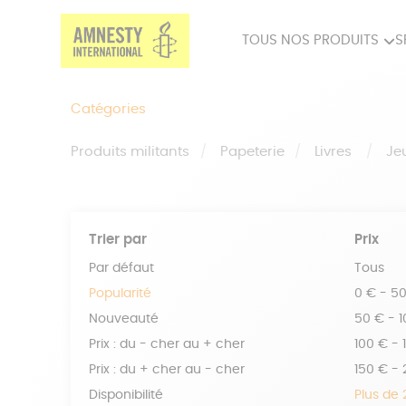
TOUS NOS PRODUITS
S
PRODUITS MILITANTS
SP
Catégories
BIEN-ÊTRE
BIJ
Produits militants
Papeterie
Livres
Je
Trier par
Prix
Par défaut
Tous
Popularité
0 € - 5
Nouveauté
50 € - 
Prix : du - cher au + cher
100 € - 
Prix : du + cher au - cher
150 € -
Disponibilité
Plus de