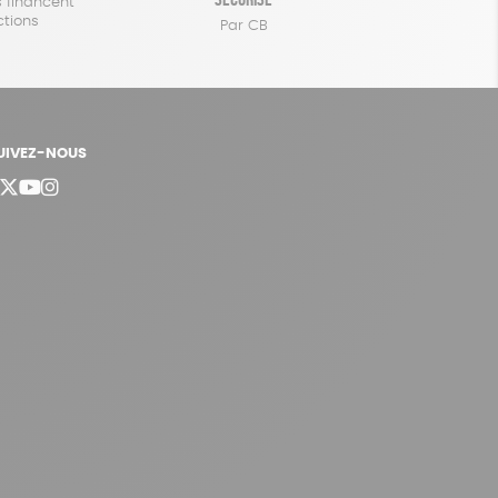
 financent
ctions
Par CB
UIVEZ-NOUS