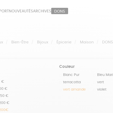
PORT
NOUVEAUTÉS
ARCHIVES
DONS
ORT
PAPETERIE
LI
OUX
ÉPICERIE
MA
ux
Bien-Être
Bijoux
Épicerie
Maison
DON
Couleur
Blanc Pur
Bleu Mar
0 €
terracotta
vert
100 €
vert amande
violet
150 €
 200 €
 200€