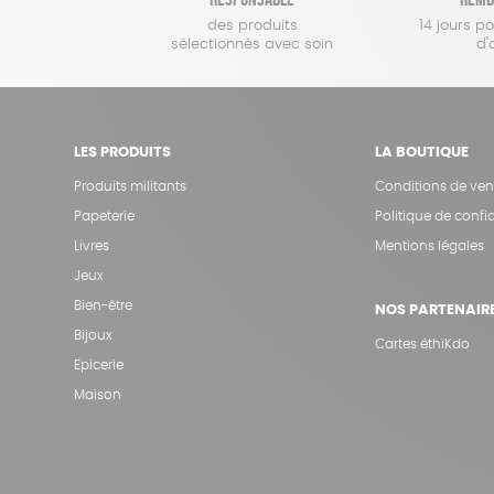
des produits
14 jours p
sélectionnés avec soin
d'
LES PRODUITS
LA BOUTIQUE
Produits militants
Conditions de ven
Papeterie
Politique de confid
Livres
Mentions légales
Jeux
Bien-être
NOS PARTENAIR
Bijoux
Cartes éthiKdo
Epicerie
Maison