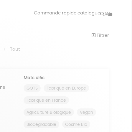
Rechercher
Mon
Commande rapide catalogue
compte
VRES
JEUX
Filtrer
ISON
DONS
S
Tout
Mots clés
ine
GOTS
Fabriqué en Europe
Fabriqué en France
Agriculture Biologique
Vegan
Biodégradable
Cosme Bio