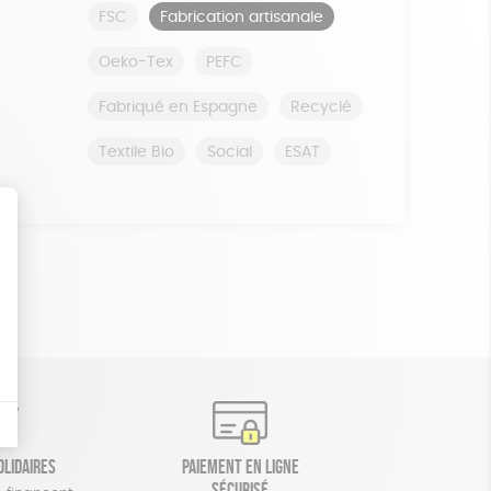
FSC
Fabrication artisanale
Oeko-Tex
PEFC
Fabriqué en Espagne
Recyclé
Textile Bio
Social
ESAT
olidaires
Paiement en ligne
sécurisé