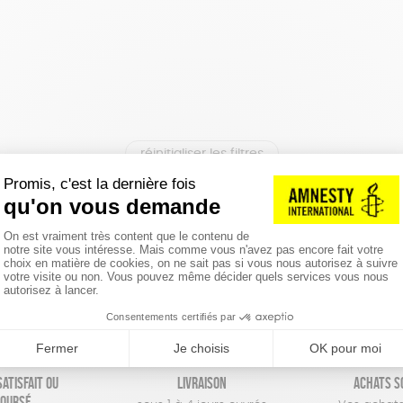
réinitialiser les filtres
atisfait ou
Livraison
Achats s
oursé