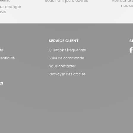
sous 1 à 4 jours ouvrés
Vos achats
nos a
our changer
avis
SERVICE CLIENT
S
te
Questions fréquentes
entialité
Suivi de commande
Nous contacter
Renvoyer des articles
ES