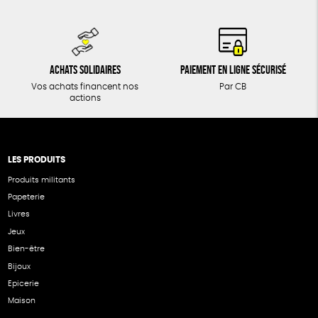
Achats solidaires
Paiement en ligne sécurisé
Vos achats financent nos
Par CB
actions
LES PRODUITS
Produits militants
Papeterie
Livres
Jeux
Bien-être
Bijoux
Epicerie
Maison