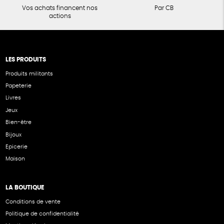
Vos achats financent nos
Par CB
actions
LES PRODUITS
Produits militants
Papeterie
Livres
Jeux
Bien-être
Bijoux
Epicerie
Maison
LA BOUTIQUE
Conditions de vente
Politique de confidentialité