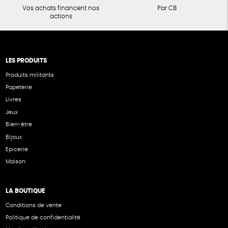
Vos achats financent nos
Par CB
actions
LES PRODUITS
Produits militants
Papeterie
Livres
Jeux
Bien-être
Bijoux
Epicerie
Maison
LA BOUTIQUE
Conditions de vente
Politique de confidentialité