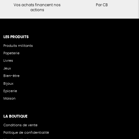
Vos achats financent nos
Par CB
actions
LES PRODUITS
Produits militants
Papeterie
Livres
Jeux
Bien-être
Bijoux
Epicerie
Maison
LA BOUTIQUE
Conditions de vente
Politique de confidentialité