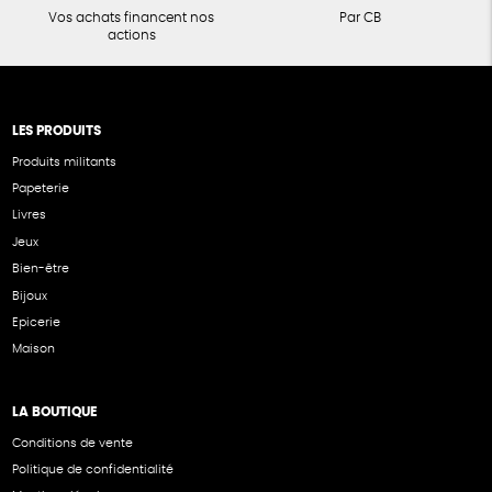
Vos achats financent nos
Par CB
actions
LES PRODUITS
Produits militants
Papeterie
Livres
Jeux
Bien-être
Bijoux
Epicerie
Maison
LA BOUTIQUE
Conditions de vente
Politique de confidentialité