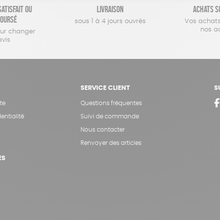
atisfait ou
Livraison
Achats s
oursé
sous 1 à 4 jours ouvrés
Vos achats
nos a
our changer
avis
SERVICE CLIENT
S
te
Questions fréquentes
entialité
Suivi de commande
Nous contacter
Renvoyer des articles
ES