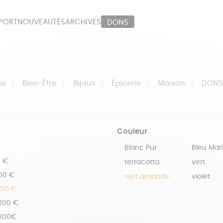
PORT
NOUVEAUTÉS
ARCHIVES
DONS
ORT
PAPETERIE
LI
OUX
ÉPICERIE
MA
ux
Bien-Être
Bijoux
Épicerie
Maison
DON
Couleur
Blanc Pur
Bleu Mar
0 €
terracotta
vert
100 €
vert amande
violet
150 €
 200 €
 200€