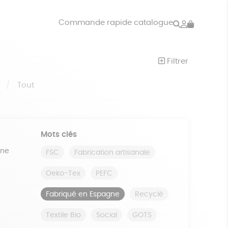
Rechercher
Mon
Commande rapide catalogue
compte
VRES
JEUX
Filtrer
ISON
DONS
S
Tout
Mots clés
ine
FSC
Fabrication artisanale
Oeko-Tex
PEFC
Fabriqué en Espagne
Recyclé
Textile Bio
Social
GOTS