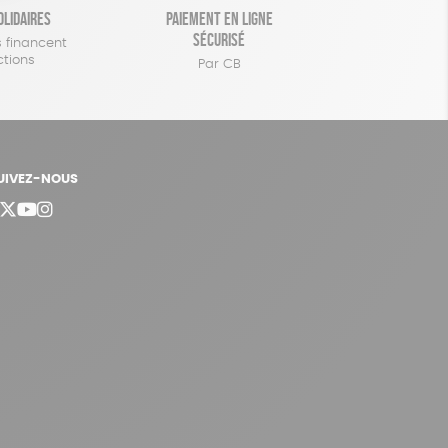
olidaires
Paiement en ligne
sécurisé
 financent
ctions
Par CB
UIVEZ-NOUS