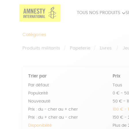
TOUS NOS PRODUITS
S
PRODUITS MILITANTS
SP
Catégories
BIEN-ÊTRE
BIJ
Produits militants
Papeterie
Livres
Je
Trier par
Prix
Par défaut
Tous
Popularité
0 € - 5
Nouveauté
50 € - 
Prix : du - cher au + cher
100 € - 
Prix : du + cher au - cher
150 € -
Disponibilité
Plus de