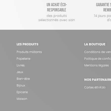
Un achat éco-
Garantie s
responsable
remb
des produits
14 jours p
sélectionnés avec soin
d'
LES PRODUITS
LA BOUTIQUE
Produits militants
Conditions de ven
Papeterie
Politique de confid
Livres
Mentions légales
Jeux
Bien-être
NOS PARTENAIR
Bijoux
Cartes éthiKdo
Epicerie
Maison