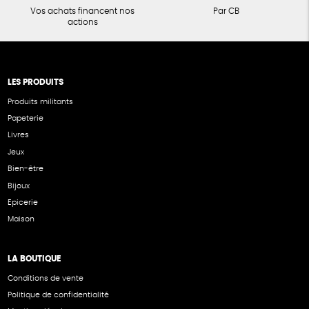
Vos achats financent nos
Par CB
actions
LES PRODUITS
Produits militants
Papeterie
Livres
Jeux
Bien-être
Bijoux
Epicerie
Maison
LA BOUTIQUE
Conditions de vente
Politique de confidentialité