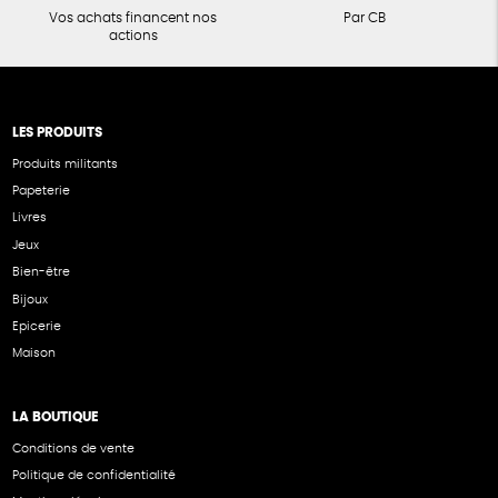
Vos achats financent nos
Par CB
actions
LES PRODUITS
Produits militants
Papeterie
Livres
Jeux
Bien-être
Bijoux
Epicerie
Maison
LA BOUTIQUE
Conditions de vente
Politique de confidentialité