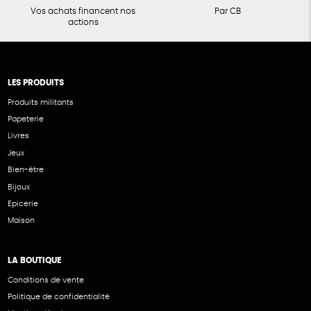
Vos achats financent nos
Par CB
actions
LES PRODUITS
Produits militants
Papeterie
Livres
Jeux
Bien-être
Bijoux
Epicerie
Maison
LA BOUTIQUE
Conditions de vente
Politique de confidentialité