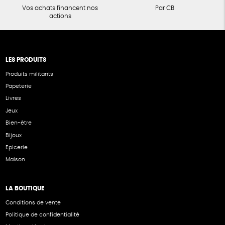
Vos achats financent nos
Par CB
actions
LES PRODUITS
Produits militants
Papeterie
Livres
Jeux
Bien-être
Bijoux
Epicerie
Maison
LA BOUTIQUE
Conditions de vente
Politique de confidentialité