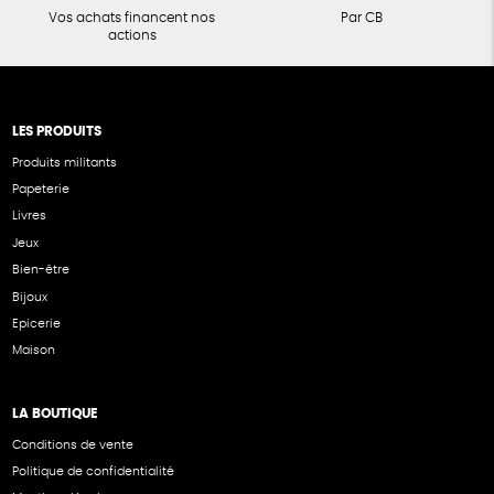
Vos achats financent nos
Par CB
actions
LES PRODUITS
Produits militants
Papeterie
Livres
Jeux
Bien-être
Bijoux
Epicerie
Maison
LA BOUTIQUE
Conditions de vente
Politique de confidentialité