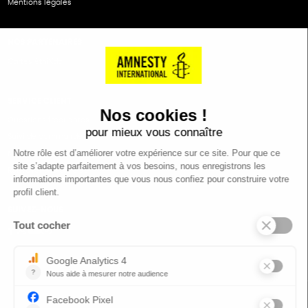
Mentions légales
NOS PARTENAIRES
Cartes éthiKdo
SERVICE CLIENT
Questions fréquentes
Suivi de commande
Nous contacter
Renvoyer des articles
SUIVEZ-NOUS