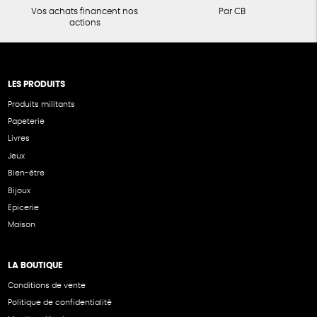
Vos achats financent nos
Par CB
actions
LES PRODUITS
Produits militants
Papeterie
Livres
Jeux
Bien-être
Bijoux
Epicerie
Maison
LA BOUTIQUE
Conditions de vente
Politique de confidentialité