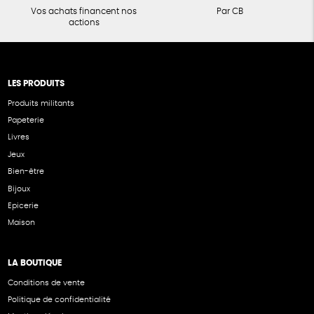
Vos achats financent nos
Par CB
actions
LES PRODUITS
Produits militants
Papeterie
Livres
Jeux
Bien-être
Bijoux
Epicerie
Maison
LA BOUTIQUE
Conditions de vente
Politique de confidentialité