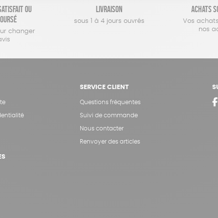
atisfait ou
Livraison
Achats s
oursé
sous 1 à 4 jours ouvrés
Vos achats
nos a
our changer
avis
SERVICE CLIENT
S
te
Questions fréquentes
entialité
Suivi de commande
Nous contacter
Renvoyer des articles
ES