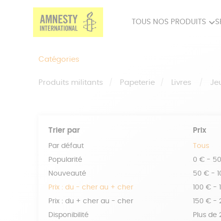
TOUS NOS PRODUITS
S
PRODUITS MILITANTS
SP
Catégories
BIEN-ÊTRE
BIJ
Produits militants
Papeterie
Livres
Je
Trier par
Prix
Par défaut
Tous
Popularité
0 € - 5
Nouveauté
50 € - 
Prix : du - cher au + cher
100 € - 
Prix : du + cher au - cher
150 € -
Disponibilité
Plus de