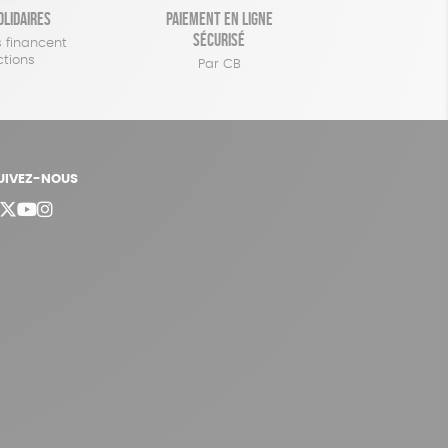
olidaires
Paiement en ligne
sécurisé
 financent
ctions
Par CB
UIVEZ-NOUS