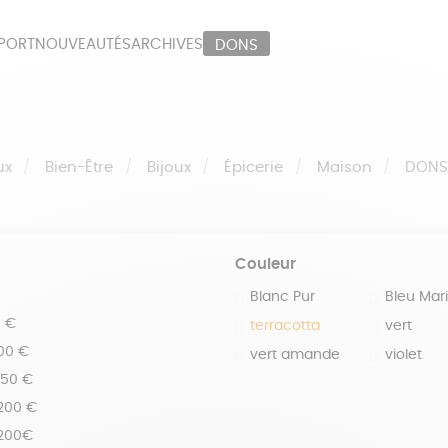
PORT
NOUVEAUTÉS
ARCHIVES
DONS
ORT
PAPETERIE
LI
OUX
ÉPICERIE
MA
ux
Bien-Être
Bijoux
Épicerie
Maison
DON
Couleur
Blanc Pur
Bleu Mar
0 €
terracotta
vert
100 €
vert amande
violet
150 €
 200 €
 200€