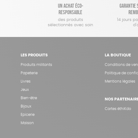
Un achat éco-
Garantie s
responsable
remb
des produits
14 jours p
sélectionnés avec soin
d'
LES PRODUITS
LA BOUTIQUE
Produits militants
Conditions de ven
Papeterie
Politique de confid
Livres
Mentions légales
Jeux
Bien-être
NOS PARTENAIR
Bijoux
Cartes éthiKdo
Epicerie
Maison