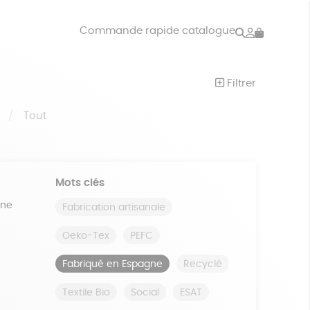
Rechercher
Mon
Commande rapide catalogue
compte
VRES
JEUX
Filtrer
ISON
DONS
S
Tout
Mots clés
ine
Fabrication artisanale
Oeko-Tex
PEFC
Fabriqué en Espagne
Recyclé
Textile Bio
Social
ESAT