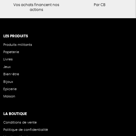
Vos achats financent nos
Par CB
actions
LES PRODUITS
Produits militants
Papeterie
Livres
Jeux
Bien-être
Bijoux
Epicerie
Maison
LA BOUTIQUE
Conditions de vente
Politique de confidentialité