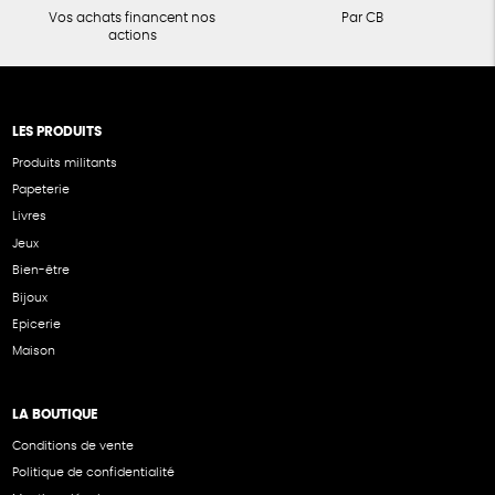
Vos achats financent nos
Par CB
actions
LES PRODUITS
Produits militants
Papeterie
Livres
Jeux
Bien-être
Bijoux
Epicerie
Maison
LA BOUTIQUE
Conditions de vente
Politique de confidentialité