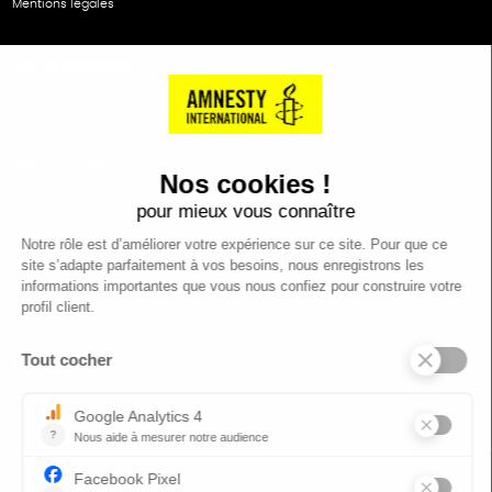
Mentions légales
NOS PARTENAIRES
Cartes éthiKdo
SERVICE CLIENT
Questions fréquentes
Suivi de commande
Nous contacter
Renvoyer des articles
SUIVEZ-NOUS