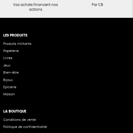
Vos achats financent nos
Par CB
actions
LES PRODUITS
Produits militants
Papeterie
Livres
Jeux
Bien-être
Bijoux
Epicerie
Maison
LA BOUTIQUE
Conditions de vente
Politique de confidentialité