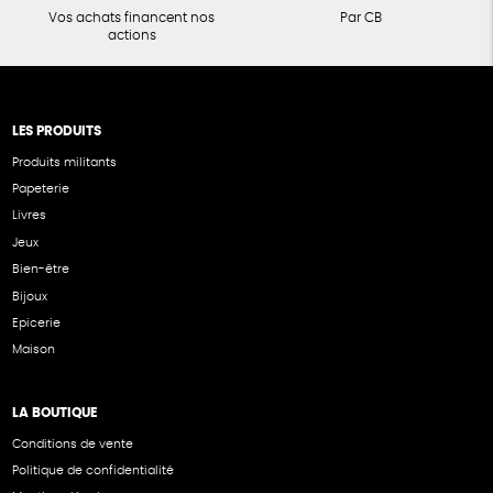
Vos achats financent nos
Par CB
actions
LES PRODUITS
Produits militants
Papeterie
Livres
Jeux
Bien-être
Bijoux
Epicerie
Maison
LA BOUTIQUE
Conditions de vente
Politique de confidentialité