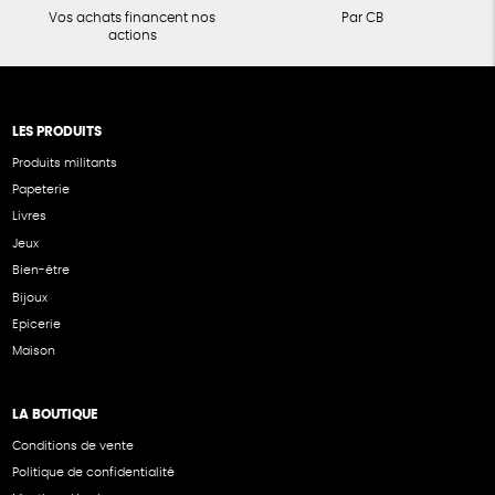
Vos achats financent nos
Par CB
actions
LES PRODUITS
Produits militants
Papeterie
Livres
Jeux
Bien-être
Bijoux
Epicerie
Maison
LA BOUTIQUE
Conditions de vente
Politique de confidentialité