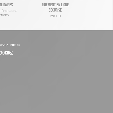
olidaires
Paiement en ligne
sécurisé
 financent
ctions
Par CB
UIVEZ-NOUS