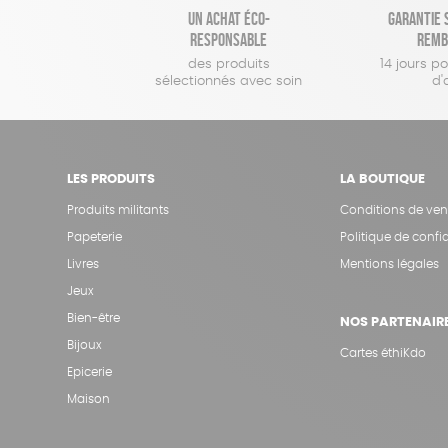
Un achat éco-
Garantie s
responsable
remb
des produits
14 jours p
sélectionnés avec soin
d'
LES PRODUITS
LA BOUTIQUE
Produits militants
Conditions de ven
Papeterie
Politique de confid
Livres
Mentions légales
Jeux
Bien-être
NOS PARTENAIR
Bijoux
Cartes éthiKdo
Epicerie
Maison