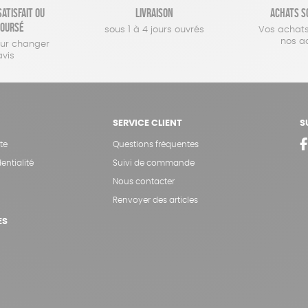
atisfait ou
Livraison
Achats s
oursé
sous 1 à 4 jours ouvrés
Vos achats
nos a
our changer
avis
SERVICE CLIENT
S
te
Questions fréquentes
entialité
Suivi de commande
Nous contacter
Renvoyer des articles
ES