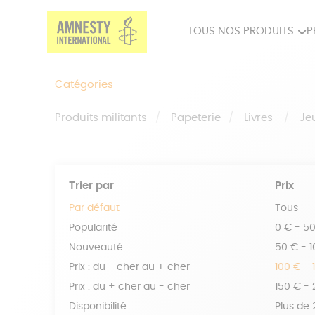
TOUS NOS PRODUITS
P
PRODUITS MILITANTS
SP
Catégories
BIEN-ÊTRE
BIJ
Produits militants
Papeterie
Livres
Je
Trier par
Prix
Par défaut
Tous
Popularité
0 € - 5
Nouveauté
50 € - 
Prix : du - cher au + cher
100 € - 
Prix : du + cher au - cher
150 € -
Disponibilité
Plus de