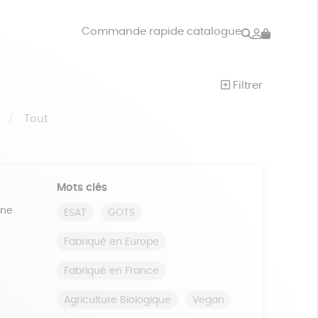
Rechercher
Mon
Commande rapide catalogue
compte
VRES
JEUX
Filtrer
ISON
DONS
S
Tout
Mots clés
ine
ESAT
GOTS
Fabriqué en Europe
Fabriqué en France
Agriculture Biologique
Vegan