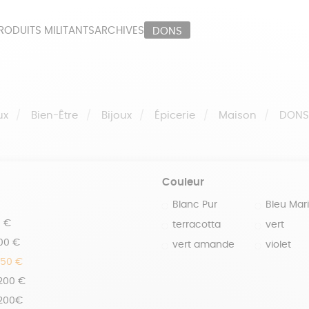
RODUITS MILITANTS
ARCHIVES
DONS
ORT
PAPETERIE
LI
OUX
ÉPICERIE
MA
ux
Bien-Être
Bijoux
Épicerie
Maison
DON
Couleur
Blanc Pur
Bleu Mar
0 €
terracotta
vert
100 €
vert amande
violet
150 €
 200 €
 200€