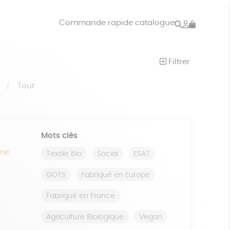
Rechercher
Mon
Commande rapide catalogue
compte
VRES
JEUX
Filtrer
ISON
DONS
S
Tout
Mots clés
ine
Textile Bio
Social
ESAT
GOTS
Fabriqué en Europe
Fabriqué en France
Agriculture Biologique
Vegan