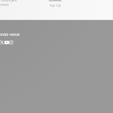
 financent
ctions
Par CB
UIVEZ-NOUS