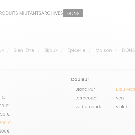
RODUITS MILITANTS
ARCHIVES
DONS
ORT
PAPETERIE
LI
OUX
ÉPICERIE
MA
ux
Bien-Être
Bijoux
Épicerie
Maison
DON
Couleur
Blanc Pur
Bleu Mar
0 €
terracotta
vert
100 €
vert amande
violet
150 €
 200 €
 200€