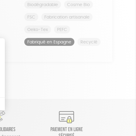
Biodégradable
Cosme Bio
FSC
Fabrication artisanale
Oeko-Tex
PEFC
Fabriqué en Espagne
Recyclé
olidaires
Paiement en ligne
sécurisé