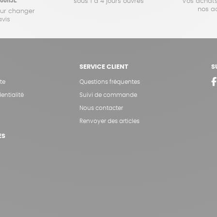
sous 1 à 4 jours ouvrés
Vos achats
nos a
our changer
avis
SERVICE CLIENT
S
te
Questions fréquentes
entialité
Suivi de commande
Nous contacter
Renvoyer des articles
ES