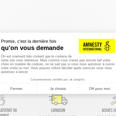
réinitialiser les filtres
atisfait ou
Livraison
Achats s
oursé