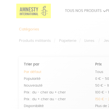
TOUS NOS PRODUITS
P
PRODUITS MILITANTS
SP
Catégories
BIEN-ÊTRE
BIJ
Produits militants
Papeterie
Livres
Je
Trier par
Prix
Par défaut
Tous
Popularité
0 € - 5
Nouveauté
50 € - 
Prix : du - cher au + cher
100 € - 
Prix : du + cher au - cher
150 € -
Disponibilité
Plus de