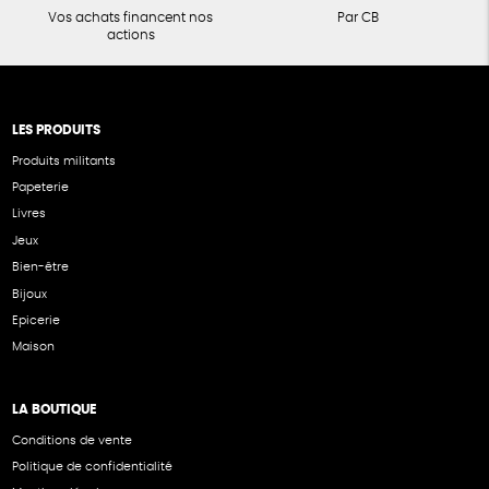
Vos achats financent nos
Par CB
actions
LES PRODUITS
Produits militants
Papeterie
Livres
Jeux
Bien-être
Bijoux
Epicerie
Maison
LA BOUTIQUE
Conditions de vente
Politique de confidentialité