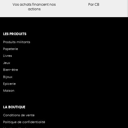
Vos achats financent nos
Par CB
actions
LES PRODUITS
Produits militants
Papeterie
Livres
Jeux
Bien-être
Bijoux
Epicerie
Maison
LA BOUTIQUE
Conditions de vente
Politique de confidentialité