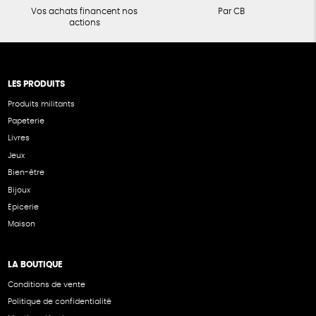
Vos achats financent nos
Par CB
actions
LES PRODUITS
Produits militants
Papeterie
Livres
Jeux
Bien-être
Bijoux
Epicerie
Maison
LA BOUTIQUE
Conditions de vente
Politique de confidentialité