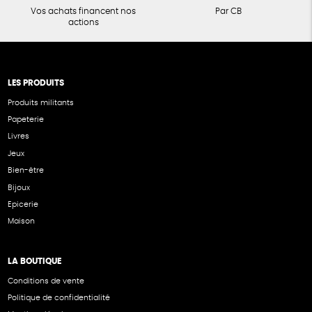
Vos achats financent nos
Par CB
actions
LES PRODUITS
Produits militants
Papeterie
Livres
Jeux
Bien-être
Bijoux
Epicerie
Maison
LA BOUTIQUE
Conditions de vente
Politique de confidentialité