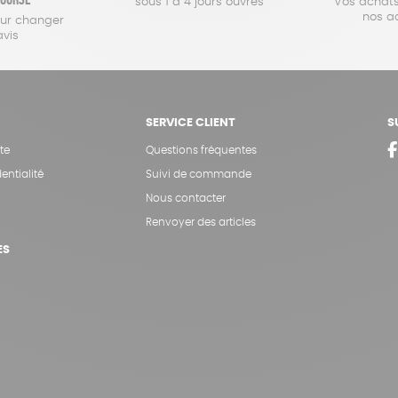
sous 1 à 4 jours ouvrés
Vos achats
nos a
our changer
avis
SERVICE CLIENT
S
te
Questions fréquentes
entialité
Suivi de commande
Nous contacter
Renvoyer des articles
ES