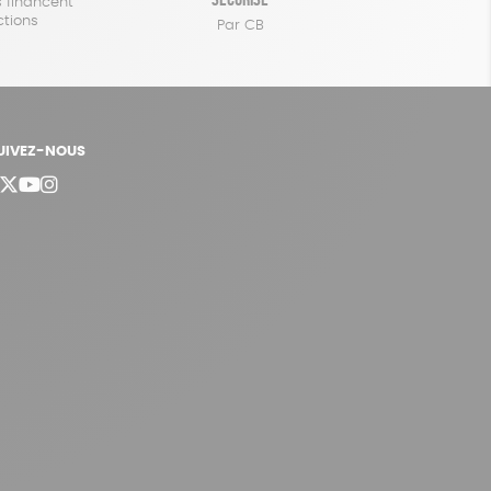
 financent
ctions
Par CB
UIVEZ-NOUS