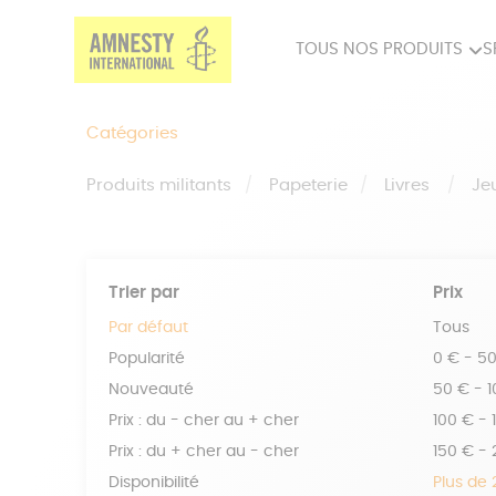
TOUS NOS PRODUITS
S
PRODUITS MILITANTS
SP
Catégories
BIEN-ÊTRE
BIJ
Produits militants
Papeterie
Livres
Je
Trier par
Prix
Par défaut
Tous
Popularité
0 € - 5
Nouveauté
50 € - 
Prix : du - cher au + cher
100 € - 
Prix : du + cher au - cher
150 € -
Disponibilité
Plus de