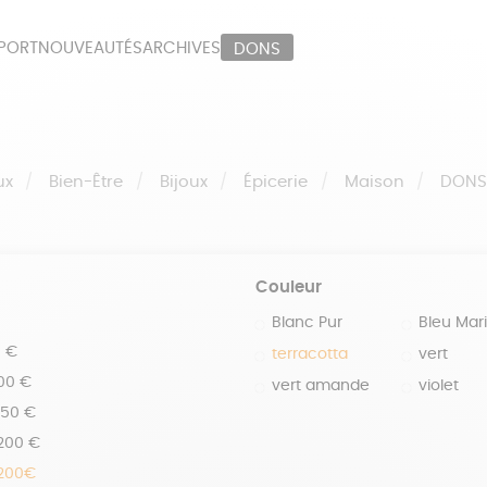
PORT
NOUVEAUTÉS
ARCHIVES
DONS
ORT
PAPETERIE
LI
OUX
ÉPICERIE
MA
ux
Bien-Être
Bijoux
Épicerie
Maison
DON
Couleur
Blanc Pur
Bleu Mar
0 €
terracotta
vert
100 €
vert amande
violet
150 €
 200 €
 200€