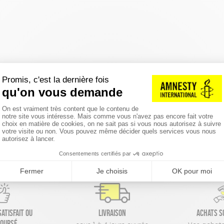
réinitialiser les filtres
atisfait ou
Livraison
Achats s
oursé