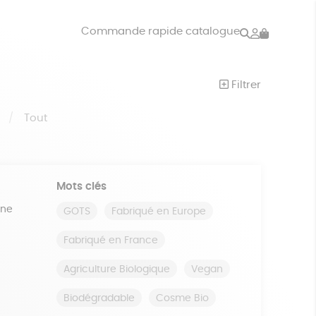
Rechercher
Mon
Commande rapide catalogue
compte
VRES
JEUX
Filtrer
ISON
DONS
S
Tout
Mots clés
ine
GOTS
Fabriqué en Europe
Fabriqué en France
Agriculture Biologique
Vegan
Biodégradable
Cosme Bio