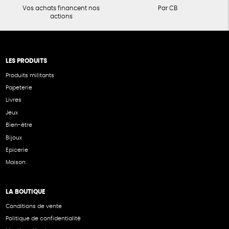
Vos achats financent nos
Par CB
actions
LES PRODUITS
Produits militants
Papeterie
Livres
Jeux
Bien-être
Bijoux
Epicerie
Maison
LA BOUTIQUE
Conditions de vente
Politique de confidentialité