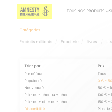
TOUS NOS PRODUITS
S
PRODUITS MILITANTS
SP
Catégories
BIEN-ÊTRE
BIJ
Produits militants
Papeterie
Livres
Je
Trier par
Prix
Par défaut
Tous
Popularité
0 € - 5
Nouveauté
50 € - 
Prix : du - cher au + cher
100 € - 
Prix : du + cher au - cher
150 € -
Disponibilité
Plus de