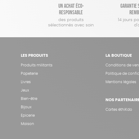
Un achat éco-
Garantie s
responsable
remb
des produits
14 jours p
sélectionnés avec soin
d'
LES PRODUITS
LA BOUTIQUE
Produits militants
Conditions de ven
Papeterie
Politique de confid
Livres
Mentions légales
Jeux
Bien-être
NOS PARTENAIR
Bijoux
Cartes éthiKdo
Epicerie
Maison