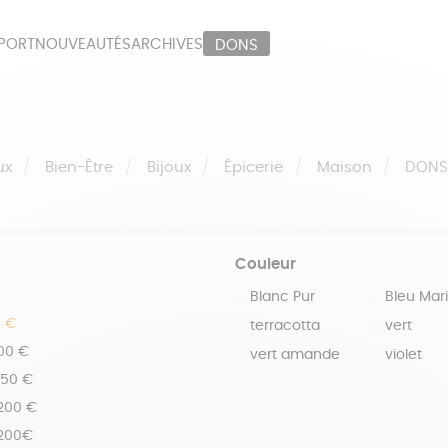
PORT
NOUVEAUTÉS
ARCHIVES
DONS
ORT
PAPETERIE
LI
OUX
ÉPICERIE
MA
ux
Bien-Être
Bijoux
Épicerie
Maison
DON
Couleur
Blanc Pur
Bleu Mar
0 €
terracotta
vert
100 €
vert amande
violet
150 €
 200 €
 200€