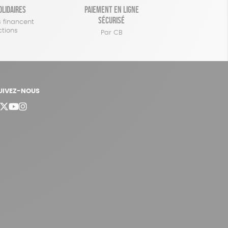
olidaires
Paiement en ligne
sécurisé
 financent
ctions
Par CB
UIVEZ-NOUS