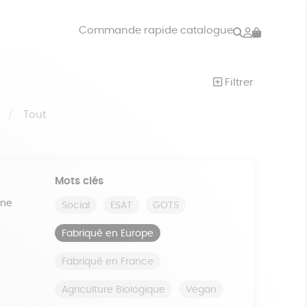
Rechercher
Mon
Commande rapide catalogue
compte
VRES
JEUX
Filtrer
ISON
DONS
S
Tout
Mots clés
ine
Social
ESAT
GOTS
Fabriqué en Europe
Fabriqué en France
Agriculture Biologique
Vegan