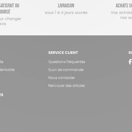
atisfait ou
Livraison
Achats s
oursé
sous 1 à 4 jours ouvrés
Vos achats
nos a
our changer
avis
SERVICE CLIENT
S
te
Questions fréquentes
entialité
Suivi de commande
Nous contacter
Renvoyer des articles
ES