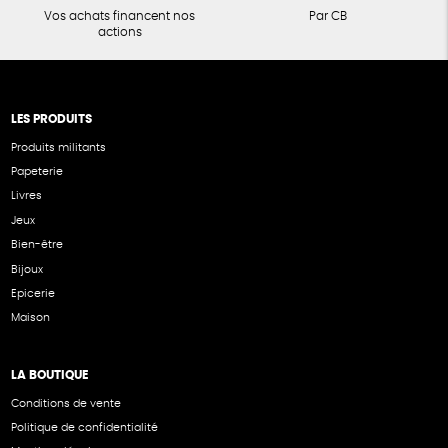
Vos achats financent nos
Par CB
actions
LES PRODUITS
Produits militants
Papeterie
Livres
Jeux
Bien-être
Bijoux
Epicerie
Maison
LA BOUTIQUE
Conditions de vente
Politique de confidentialité