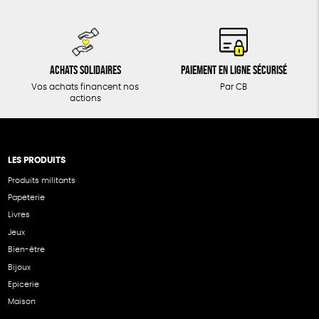
Achats solidaires
Paiement en ligne sécurisé
Vos achats financent nos
Par CB
actions
LES PRODUITS
Produits militants
Papeterie
Livres
Jeux
Bien-être
Bijoux
Epicerie
Maison