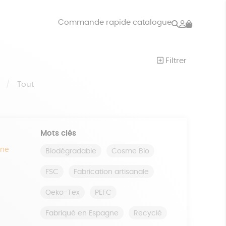
Rechercher
Mon
Commande rapide catalogue
compte
VRES
JEUX
Filtrer
ISON
DONS
S
Tout
Mots clés
ine
Biodégradable
Cosme Bio
FSC
Fabrication artisanale
Oeko-Tex
PEFC
Fabriqué en Espagne
Recyclé