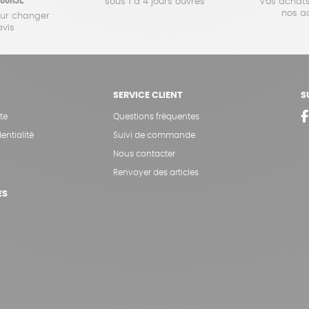
sous 1 à 4 jours ouvrés
Vos achats
nos a
our changer
avis
SERVICE CLIENT
S
te
Questions fréquentes
entialité
Suivi de commande
Nous contacter
Renvoyer des articles
ES