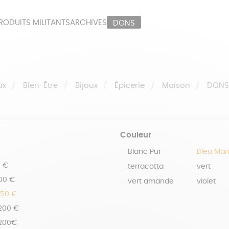
RODUITS MILITANTS
ARCHIVES
DONS
ORT
PAPETERIE
LI
OUX
ÉPICERIE
MA
ux
Bien-Être
Bijoux
Épicerie
Maison
DON
Couleur
Blanc Pur
Bleu Mar
0 €
terracotta
vert
100 €
vert amande
violet
150 €
 200 €
 200€