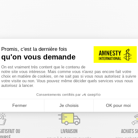
réinitialiser les filtres
atisfait ou
Livraison
Achats s
oursé