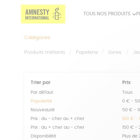
TOUS NOS PRODUITS
P
PRODUITS MILITANTS
SP
Catégories
BIEN-ÊTRE
BIJ
Produits militants
Papeterie
Livres
Je
Trier par
Prix
Par défaut
Tous
Popularité
0 € - 5
Nouveauté
50 € - 
Prix : du - cher au + cher
100 € - 
Prix : du + cher au - cher
150 € -
Disponibilité
Plus de