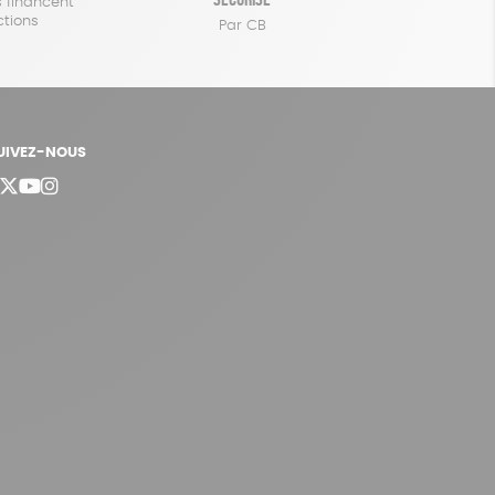
 financent
ctions
Par CB
UIVEZ-NOUS