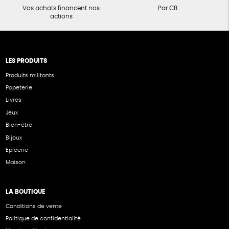
Vos achats financent nos
Par CB
actions
LES PRODUITS
Produits militants
Papeterie
Livres
Jeux
Bien-être
Bijoux
Epicerie
Maison
LA BOUTIQUE
Conditions de vente
Politique de confidentialité