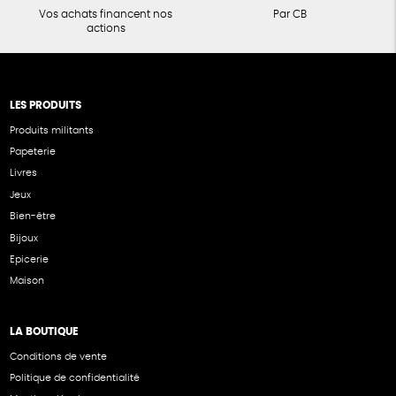
Vos achats financent nos
Par CB
actions
LES PRODUITS
Produits militants
Papeterie
Livres
Jeux
Bien-être
Bijoux
Epicerie
Maison
LA BOUTIQUE
Conditions de vente
Politique de confidentialité