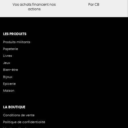
Vos achats financent nos
Par CB
actions
LES PRODUITS
Produits militants
Papeterie
Livres
Jeux
Bien-être
Bijoux
Epicerie
Maison
LA BOUTIQUE
Conditions de vente
Politique de confidentialité