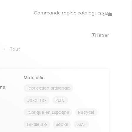
Rechercher
Mon
Commande rapide catalogue
compte
VRES
JEUX
Filtrer
ISON
DONS
S
Tout
Mots clés
ine
Fabrication artisanale
Oeko-Tex
PEFC
Fabriqué en Espagne
Recyclé
Textile Bio
Social
ESAT