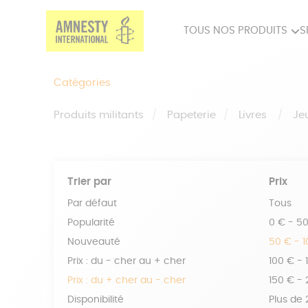
TOUS NOS PRODUITS
S
PRODUITS MILITANTS
SP
Catégories
BIEN-ÊTRE
BIJ
Produits militants
Papeterie
Livres
Je
Trier par
Prix
Par défaut
Tous
Popularité
0 € - 5
Nouveauté
50 € - 
Prix : du - cher au + cher
100 € - 
Prix : du + cher au - cher
150 € -
Disponibilité
Plus de