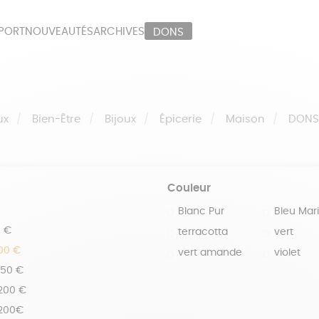
PORT
NOUVEAUTÉS
ARCHIVES
DONS
ORT
PAPETERIE
LI
OUX
ÉPICERIE
MA
ux
Bien-Être
Bijoux
Épicerie
Maison
DON
Couleur
Blanc Pur
Bleu Mar
0 €
terracotta
vert
100 €
vert amande
violet
150 €
 200 €
 200€