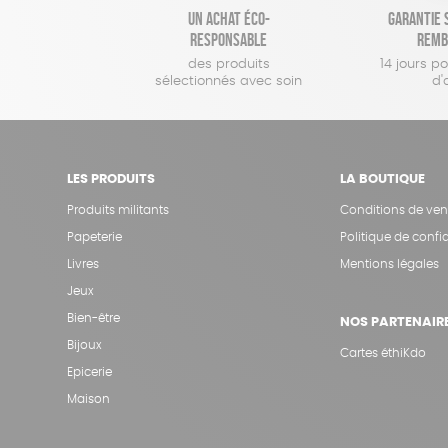
Un achat éco-
Garantie s
responsable
remb
des produits
14 jours p
sélectionnés avec soin
d'
LES PRODUITS
LA BOUTIQUE
Produits militants
Conditions de ven
Papeterie
Politique de confid
Livres
Mentions légales
Jeux
Bien-être
NOS PARTENAIR
Bijoux
Cartes éthiKdo
Epicerie
Maison