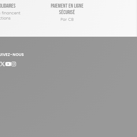
olidaires
Paiement en ligne
sécurisé
 financent
ctions
Par CB
UIVEZ-NOUS