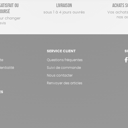
atisfait ou
Livraison
Achats s
oursé
sous 1 à 4 jours ouvrés
Vos achats
nos a
our changer
avis
SERVICE CLIENT
S
te
Questions fréquentes
entialité
Suivi de commande
Nous contacter
Renvoyer des articles
ES