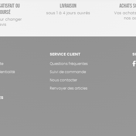
atisfait ou
Livraison
Achats s
oursé
sous 1 à 4 jours ouvrés
Vos achats
nos a
our changer
avis
SERVICE CLIENT
S
te
Questions fréquentes
entialité
Suivi de commande
Nous contacter
Renvoyer des articles
ES