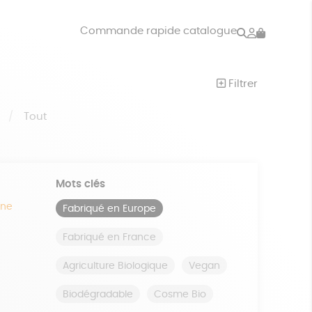
Rechercher
Mon
Commande rapide catalogue
compte
VRES
JEUX
Filtrer
ISON
DONS
S
Tout
Mots clés
ine
Fabriqué en Europe
Fabriqué en France
Agriculture Biologique
Vegan
Biodégradable
Cosme Bio