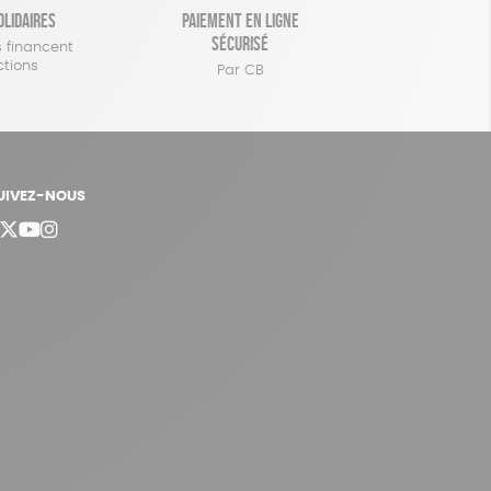
olidaires
Paiement en ligne
sécurisé
 financent
ctions
Par CB
UIVEZ-NOUS