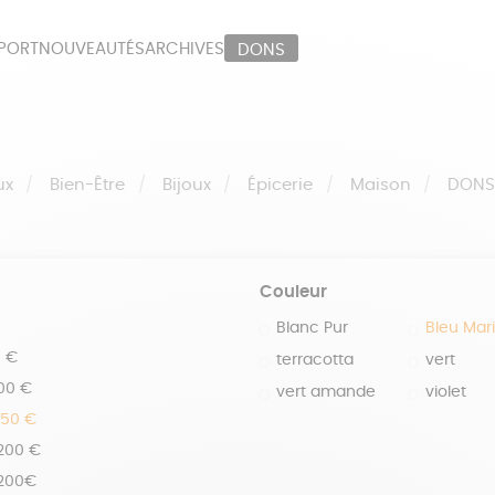
PORT
NOUVEAUTÉS
ARCHIVES
DONS
ORT
PAPETERIE
LI
OUX
ÉPICERIE
MA
ux
Bien-Être
Bijoux
Épicerie
Maison
DON
Couleur
Blanc Pur
Bleu Mar
0 €
terracotta
vert
100 €
vert amande
violet
150 €
 200 €
 200€