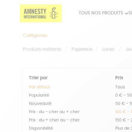
TOUS NOS PRODUITS
S
PRODUITS MILITANTS
SP
Catégories
BIEN-ÊTRE
BIJ
Produits militants
Papeterie
Livres
Je
Trier par
Prix
Par défaut
Tous
Popularité
0 € - 5
Nouveauté
50 € - 
Prix : du - cher au + cher
100 € - 
Prix : du + cher au - cher
150 € -
Disponibilité
Plus de