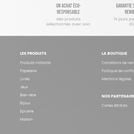
Un achat éco-
Garantie s
responsable
remb
des produits
14 jours p
sélectionnés avec soin
d'
LES PRODUITS
LA BOUTIQUE
Produits militants
Conditions de ven
Papeterie
Politique de confid
Livres
Mentions légales
Jeux
Bien-être
NOS PARTENAIR
Bijoux
Cartes éthiKdo
Epicerie
Maison