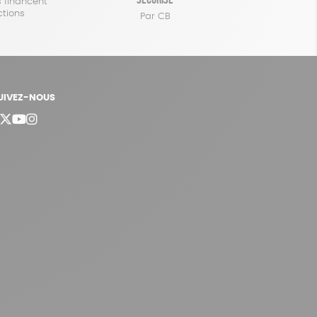
 financent
ctions
Par CB
UIVEZ-NOUS