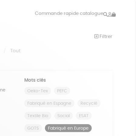
Rechercher
Mon
Commande rapide catalogue
compte
VRES
JEUX
Filtrer
ISON
DONS
S
Tout
Mots clés
ine
Oeko-Tex
PEFC
Fabriqué en Espagne
Recyclé
Textile Bio
Social
ESAT
GOTS
Fabriqué en Europe