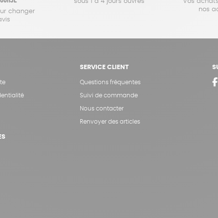
sous 1 à 4 jours ouvrés
Vos achats
nos a
our changer
avis
SERVICE CLIENT
S
te
Questions fréquentes
entialité
Suivi de commande
Nous contacter
Renvoyer des articles
ES