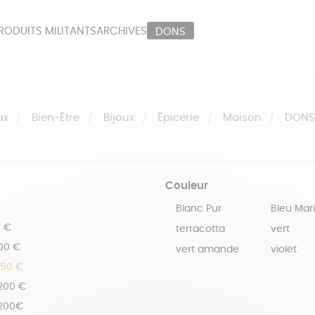
RODUITS MILITANTS
ARCHIVES
DONS
ORT
PAPETERIE
LI
OUX
ÉPICERIE
MA
ux
Bien-Être
Bijoux
Épicerie
Maison
DON
Couleur
Blanc Pur
Bleu Mar
0 €
terracotta
vert
100 €
vert amande
violet
150 €
 200 €
 200€