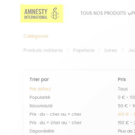
TOUS NOS PRODUITS
P
PRODUITS MILITANTS
SP
Catégories
BIEN-ÊTRE
BIJ
Produits militants
Papeterie
Livres
Je
Trier par
Prix
Par défaut
Tous
Popularité
0 € - 5
Nouveauté
50 € - 
Prix : du - cher au + cher
100 € - 
Prix : du + cher au - cher
150 € -
Disponibilité
Plus de