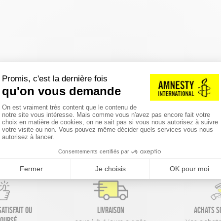
réinitialiser les filtres
atisfait ou
Livraison
Achats s
oursé