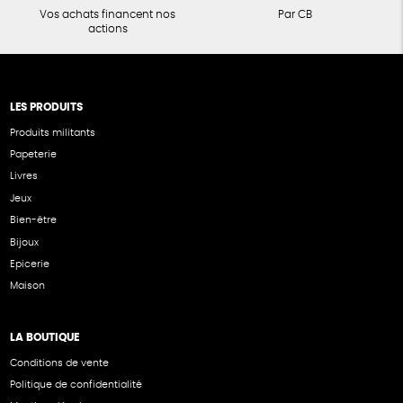
Vos achats financent nos
Par CB
actions
LES PRODUITS
Produits militants
Papeterie
Livres
Jeux
Bien-être
Bijoux
Epicerie
Maison
LA BOUTIQUE
Conditions de vente
Politique de confidentialité