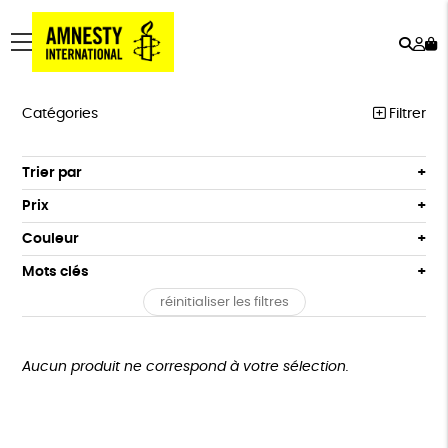
Rech
Mo
menu
co
Catégories
Filtrer
PRODUITS MILITANTS
Trier par
Par défaut
PAPETERIE
Prix
Popularité
Tous
LIVRES
Couleur
Nouveauté
0 € - 50 €
Blanc Pur
Bleu Marine
LIVRES ADULTES
Mots clés
Prix : du - cher au + cher
50 € - 100 €
terracotta
vert
Prix : du + cher au - cher
LIVRES ADOLESCENTS
réinitialiser les filtres
100 € - 150 €
Fabriqué en Espagne
Recyclé
Textile Bio
vert amande
violet
Disponibilité
150 € - 200 €
LIVRES ENFANTS
Social
ESAT
GOTS
Fabriqué en Europe
Plus de 200€
Aucun produit ne correspond à votre sélection.
JEUX
Fabriqué en France
Agriculture Biologique
Vegan
BIEN-ÊTRE
Biodégradable
Cosme Bio
FSC