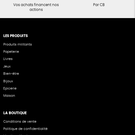
Vos achats financent nos
Par CB
actions
LES PRODUITS
Produits militants
Papeterie
Livres
Jeux
Bien-être
Bijoux
Epicerie
Maison
LA BOUTIQUE
Conditions de vente
Politique de confidentialité