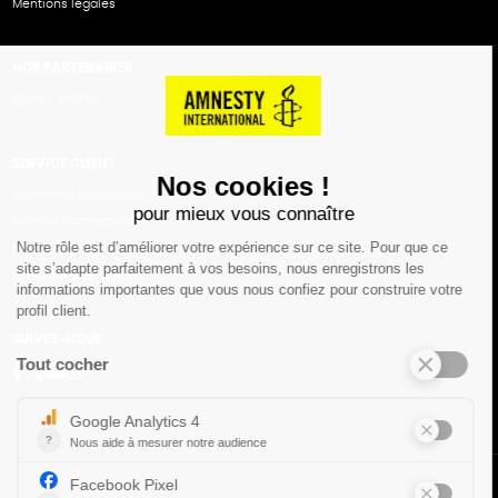
Mentions légales
NOS PARTENAIRES
Cartes éthiKdo
SERVICE CLIENT
Questions fréquentes
Suivi de commande
Nous contacter
Renvoyer des articles
SUIVEZ-NOUS