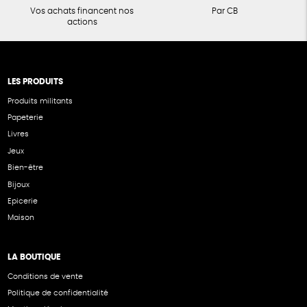
Vos achats financent nos
Par CB
actions
LES PRODUITS
Produits militants
Papeterie
Livres
Jeux
Bien-être
Bijoux
Epicerie
Maison
LA BOUTIQUE
Conditions de vente
Politique de confidentialité