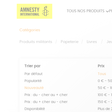
TOUS NOS PRODUITS
P
PRODUITS MILITANTS
SP
Catégories
BIEN-ÊTRE
BIJ
Produits militants
Papeterie
Livres
Je
Trier par
Prix
Par défaut
Tous
Popularité
0 € - 5
Nouveauté
50 € - 
Prix : du - cher au + cher
100 € - 
Prix : du + cher au - cher
150 € -
Disponibilité
Plus de