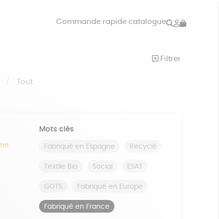
Rechercher
Mon
Commande rapide catalogue
compte
VRES
JEUX
Filtrer
ISON
DONS
S
Tout
Mots clés
ine
Fabriqué en Espagne
Recyclé
Textile Bio
Social
ESAT
GOTS
Fabriqué en Europe
Fabriqué en France