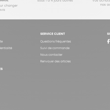
sous 1 à 4 jours ouvrés
Vos achats
nos a
our changer
avis
SERVICE CLIENT
S
te
Questions fréquentes
entialité
Suivi de commande
Nous contacter
Renvoyer des articles
ES