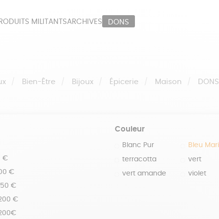
RODUITS MILITANTS
ARCHIVES
DONS
ORT
PAPETERIE
LI
OUX
ÉPICERIE
MA
ux
Bien-Être
Bijoux
Épicerie
Maison
DON
Couleur
Blanc Pur
Bleu Mar
0 €
terracotta
vert
100 €
vert amande
violet
150 €
 200 €
 200€