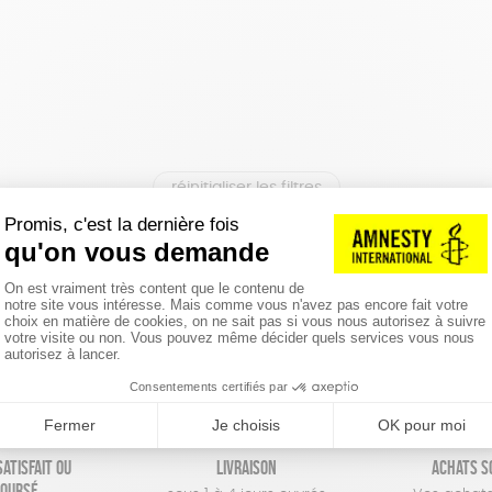
réinitialiser les filtres
atisfait ou
Livraison
Achats s
oursé