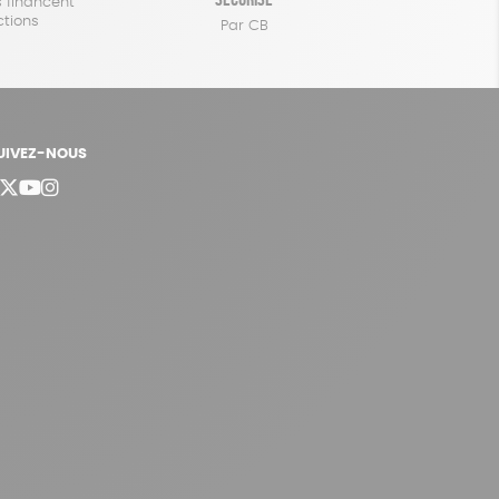
 financent
ctions
Par CB
UIVEZ-NOUS