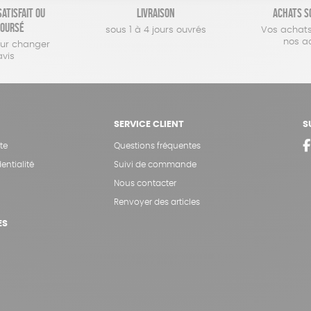
atisfait ou
Livraison
Achats s
oursé
sous 1 à 4 jours ouvrés
Vos achats
nos a
our changer
avis
SERVICE CLIENT
S
te
Questions fréquentes
entialité
Suivi de commande
Nous contacter
Renvoyer des articles
ES