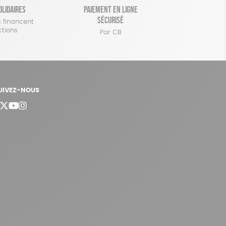
olidaires
Paiement en ligne
sécurisé
 financent
ctions
Par CB
UIVEZ-NOUS