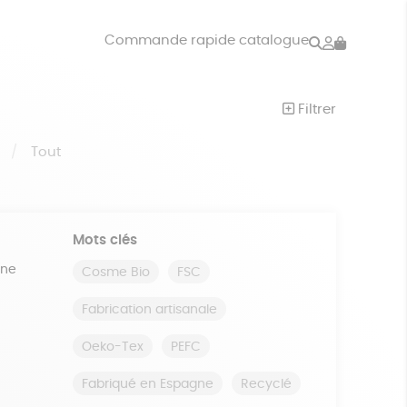
Rechercher
Mon
Commande rapide catalogue
compte
VRES
JEUX
Filtrer
ISON
DONS
S
Tout
Mots clés
ine
Cosme Bio
FSC
Fabrication artisanale
Oeko-Tex
PEFC
Fabriqué en Espagne
Recyclé