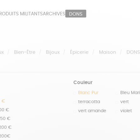
RODUITS MILITANTS
ARCHIVES
DONS
ORT
PAPETERIE
LI
OUX
ÉPICERIE
MA
ux
Bien-Être
Bijoux
Épicerie
Maison
DON
Couleur
Blanc Pur
Bleu Mar
0 €
terracotta
vert
100 €
vert amande
violet
150 €
 200 €
 200€