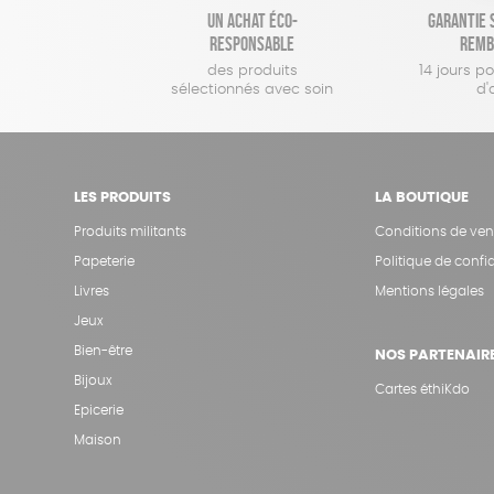
Un achat éco-
Garantie s
responsable
remb
des produits
14 jours p
sélectionnés avec soin
d'
LES PRODUITS
LA BOUTIQUE
Produits militants
Conditions de ven
Papeterie
Politique de confid
Livres
Mentions légales
Jeux
Bien-être
NOS PARTENAIR
Bijoux
Cartes éthiKdo
Epicerie
Maison