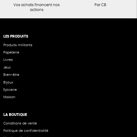
Vos achats financent nos
Par CB
actions
LES PRODUITS
Produits militants
Papeterie
Livres
Jeux
Bien-être
Bijoux
Epicerie
Maison
LA BOUTIQUE
Conditions de vente
Politique de confidentialité